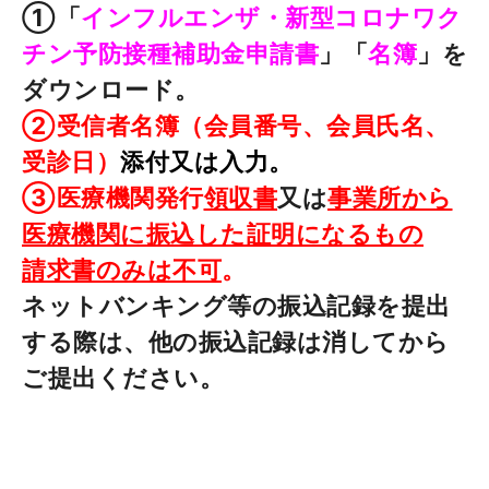
①「
インフルエンザ・新型コロナワク
チン予防接種補助金申請書
」「
名簿
」を
ダウンロード。
②
受信者名簿（会員番号、会員氏名、
受診日）
添付又は入力。
③
医療機関発行
領収書
又は
事業所から
医療機関に振込した証明になるもの
請求書のみは不可
。
ネットバンキング等の振込記録を提出
する際は、他の振込記録は消してから
ご提出ください。