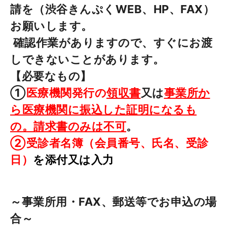
請を（渋谷きんぷくWEB、HP、FAX）
お願いします。
確認作業がありますので、すぐにお渡
しできないことがあります。
【必要なもの】
①
医療機関発行の
領収書
又は
事業所か
ら医療機関に振込した証明になるも
の。
請求書のみは不可
。
②
受診者名簿（会員番号、氏名、受診
日）
を添付又は入力
～事業所用・FAX、郵送等でお申込の場
合～